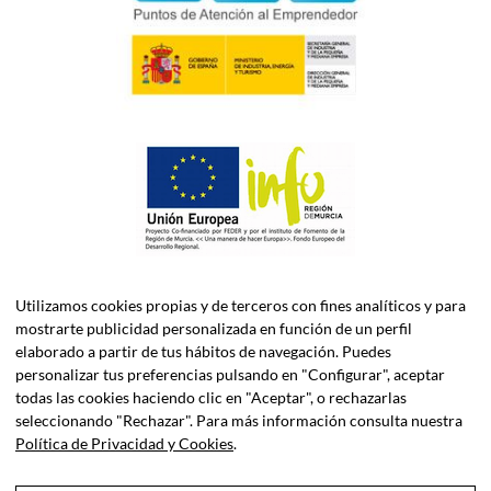
Utilizamos cookies propias y de terceros con fines analíticos y para
mostrarte publicidad personalizada en función de un perfil
elaborado a partir de tus hábitos de navegación. Puedes
personalizar tus preferencias pulsando en "Configurar", aceptar
todas las cookies haciendo clic en "Aceptar", o rechazarlas
ASELEC CONSULTORES, S.L.P. es una firma especializada en
seleccionando "Rechazar". Para más información consulta nuestra
Asesoría Fiscal, Contable, Laboral y Jurídica, así como
Política de Privacidad y Cookies
.
Consultoría de Empresas en Dirección Financiera.