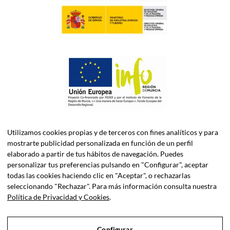
Utilizamos cookies propias y de terceros con fines analíticos y para
mostrarte publicidad personalizada en función de un perfil
elaborado a partir de tus hábitos de navegación. Puedes
personalizar tus preferencias pulsando en "Configurar", aceptar
todas las cookies haciendo clic en "Aceptar", o rechazarlas
ASELEC CONSULTORES, S.L.P. es una firma especializada en
seleccionando "Rechazar". Para más información consulta nuestra
Asesoría Fiscal, Contable, Laboral y Jurídica, así como
Política de Privacidad y Cookies
.
Consultoría de Empresas en Dirección Financiera.
Configurar