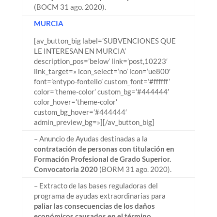
(BOCM 31 ago. 2020).
MURCIA
[av_button_big label=’SUBVENCIONES QUE
LE INTERESAN EN MURCIA’
description_pos=’below’ link=’post,10223′
link_target=» icon_select=’no’ icon=’ue800′
font=’entypo-fontello’ custom_font=’#ffffff’
color=’theme-color’ custom_bg=’#444444′
color_hover=’theme-color’
custom_bg_hover=’#444444′
admin_preview_bg=»][/av_button_big]
– Anuncio de Ayudas destinadas a la
contratación de personas con titulación en
Formación Profesional de Grado Superior.
Convocatoria 2020
(BORM 31 ago. 2020).
– Extracto de las bases reguladoras del
programa de ayudas extraordinarias para
paliar las consecuencias de los daños
económicos causados en el término