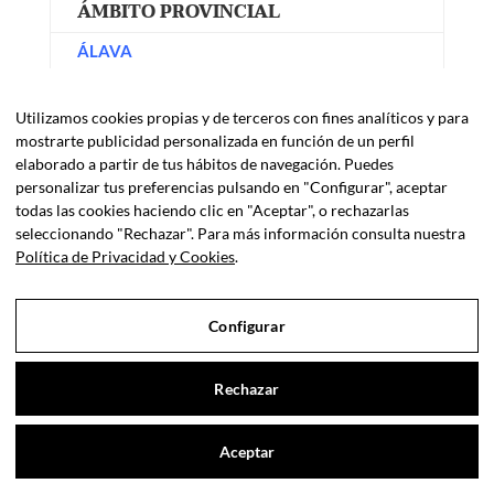
ÁMBITO
PROVINCIAL
ÁLAVA
– Acuerdo 352/2020, del Consejo de Gobierno
Foral de 28 de julio. Aprobar la convocatoria de
Utilizamos cookies propias y de terceros con fines analíticos y para
ayudas para el
fomento de la contratación en
mostrarte publicidad personalizada en función de un perfil
empresas de Álava para el ejercicio 2020
elaborado a partir de tus hábitos de navegación. Puedes
(BOTHA 03 ago. 2020).
personalizar tus preferencias pulsando en "Configurar", aceptar
todas las cookies haciendo clic en "Aceptar", o rechazarlas
ALICANTE
seleccionando "Rechazar". Para más información consulta nuestra
– Extracto de la Resolución de Alcaldía n.º
Política de Privacidad y Cookies
.
209/2020 de fecha 26 de agosto de 2020. por
la que se convocan ayudas para
pymes y
autónomos/as de Senija
(BOP ALICANTE 31
Configurar
ago. 2020).
– Resolución de alcaldía número 209/2020 de
Rechazar
fecha 26 de agosto de 2020, se han aprobado
las siguientes bases para la concesión de
Contáctanos
Aceptar
ayudas a pymes y autónomos/as de Senija
Open cha
(BOP ALICANTE 27 ago. 2020).