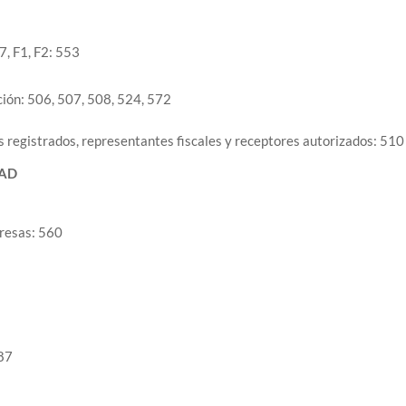
7, F1, F2: 553
ción: 506, 507, 508, 524, 572
s registrados, representantes fiscales y receptores autorizados: 510
DAD
resas: 560
587