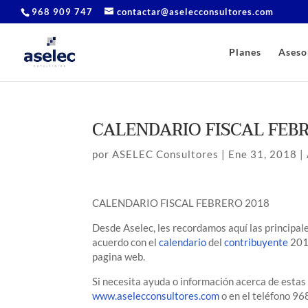
968 909 747
contactar@aselecconsultores.com
Planes
Aseso
CALENDARIO FISCAL FEB
por
ASELEC Consultores
|
Ene 31, 2018
|
CALENDARIO FISCAL FEBRERO 2018
Desde Aselec, les recordamos aquí las principal
acuerdo con el
calendario
del
contribuyente
2018
pagina web.
Si necesita ayuda o información acerca de estas
www.aselecconsultores.com
o en el teléfono 96