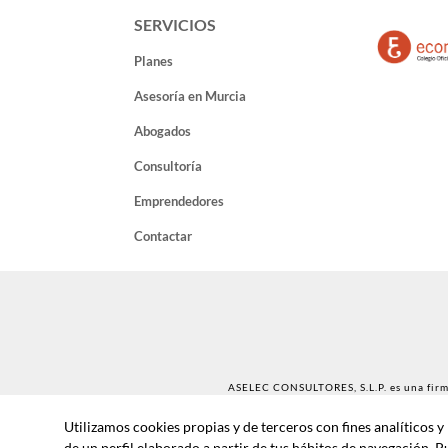
SERVICIOS
Planes
Asesoría en Murcia
Abogados
Consultoría
Emprendedores
Contactar
ASELEC CONSULTORES, S.L.P. es una firma
Utilizamos cookies propias y de terceros con fines analíticos 
Sociedad Profesional Inscrita en el Re
de un perfil elaborado a partir de tus hábitos de navegación. 