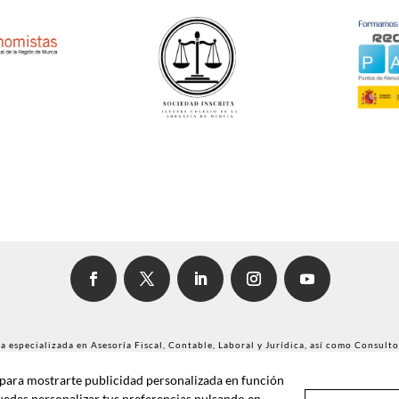
 especializada en Asesoría Fiscal, Contable, Laboral y Jurídica, así como Consulto
y para mostrarte publicidad personalizada en función
gistro de Sociedades Profesionales del Iltre. Colegio de Economistas de Murcia y e
Puedes personalizar tus preferencias pulsando en