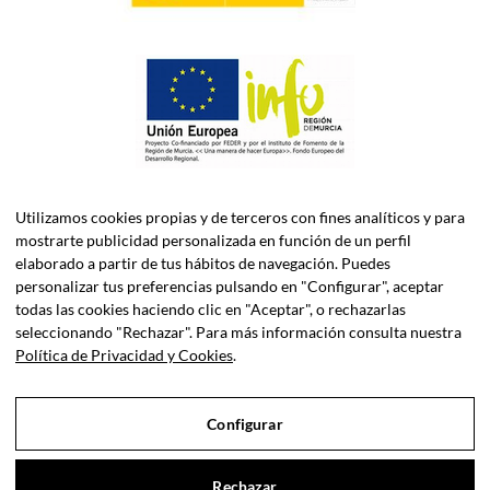
Utilizamos cookies propias y de terceros con fines analíticos y para
mostrarte publicidad personalizada en función de un perfil
elaborado a partir de tus hábitos de navegación. Puedes
personalizar tus preferencias pulsando en "Configurar", aceptar
todas las cookies haciendo clic en "Aceptar", o rechazarlas
ASELEC CONSULTORES, S.L.P. es una firma especializada en
seleccionando "Rechazar". Para más información consulta nuestra
Asesoría Fiscal, Contable, Laboral y Jurídica, así como
Política de Privacidad y Cookies
.
Consultoría de Empresas en Dirección Financiera.
Configurar
Sociedad Profesional Inscrita en el Registro de Sociedades
Profesionales del Iltre. Colegio de Economistas de Murcia y el
Iltre. Colegio de Abogados de Murcia.
Rechazar