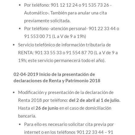
Por teléfono: 901 12 12 24 o 91 535 73 26 -
Automático-. También para anular una cita
previamente solicitada.
Por teléfono -atención personal- 901 22 33 44 o
91 553 00 71 (L a V de 9 a 19h)
Servicio telefónico de información tributaria de
RENTA: 901 33 55 33 o 91 554 87 70 (L a V de 9 a
19h; este servicio permanecerá todo el año).
02-04-2019 Inicio de la presentación de
declaraciones de Renta y Patrimonio 2018
Modificación y presentación de la declaración de
Renta 2018 por teléfono:
del 2 de abril al 1 de julio.
Hasta el
26 de junio
en el caso de domiciliación
bancaria.
Para ello es necesario solicitar cita previa por
internet o en los teléfonos 901 22 33 44 – 91