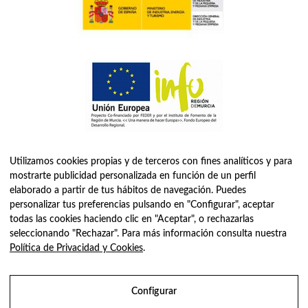
Utilizamos cookies propias y de terceros con fines analíticos y para
mostrarte publicidad personalizada en función de un perfil
elaborado a partir de tus hábitos de navegación. Puedes
personalizar tus preferencias pulsando en "Configurar", aceptar
todas las cookies haciendo clic en "Aceptar", o rechazarlas
ASELEC CONSULTORES, S.L.P. es una firma especializada en
seleccionando "Rechazar". Para más información consulta nuestra
Asesoría Fiscal, Contable, Laboral y Jurídica, así como
Política de Privacidad y Cookies
.
Consultoría de Empresas en Dirección Financiera.
Configurar
Sociedad Profesional Inscrita en el Registro de Sociedades