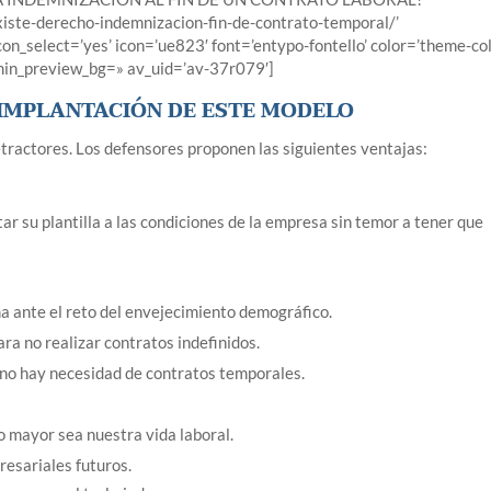
xiste-derecho-indemnizacion-fin-de-contrato-temporal/’
 icon_select=’yes’ icon=’ue823′ font=’entypo-fontello’ color=’theme-col
min_preview_bg=» av_uid=’av-37r079′]
 IMPLANTACIÓN DE ESTE MODELO
tractores. Los defensores proponen las siguientes ventajas:
ar su plantilla a las condiciones de la empresa sin temor a tener que
s
ma ante el reto del envejecimiento demográfico.
ra no realizar contratos indefinidos.
 no hay necesidad de contratos temporales.
 mayor sea nuestra vida laboral.
resariales futuros.