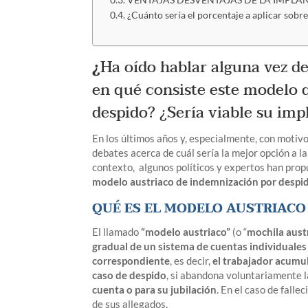
VENTAJAS DESVENTAJAS DE LA IMPLA
¿Cuánto sería el porcentaje a aplicar sobre
¿
Ha oído hablar alguna vez d
en qué consiste este modelo 
despido? ¿Sería viable su im
En los últimos años y, especialmente, con motivo
debates acerca de cuál sería la mejor opción a l
contexto, algunos políticos y expertos han prop
modelo austriaco de indemnización por despi
QUÉ ES EL MODELO AUSTRIACO
El llamado
“modelo austriaco”
(o “
mochila aust
gradual de un sistema de cuentas individuales 
correspondiente
, es decir,
el trabajador acumul
caso de despido
, si abandona voluntariamente 
cuenta o para su jubilación
. En el caso de falle
de sus allegados.