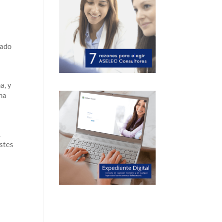
zado
a, y
ema
o
.
ostes