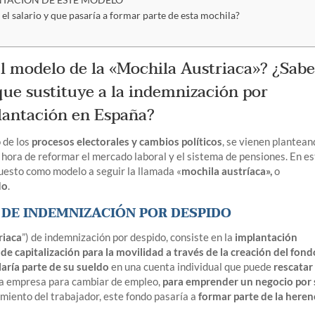
NTACIÓN DE ESTE MODELO
 el salario y que pasaría a formar parte de esta mochila?
el modelo de la «Mochila Austriaca»? ¿Sab
que sustituye a la indemnización por
plantación en España?
 de los
procesos electorales y cambios políticos
, se vienen plantea
a hora de reformar el mercado laboral y el sistema de pensiones. En e
uesto como modelo a seguir la llamada «
mochila austríaca»,
o
do
.
 DE INDEMNIZACIÓN POR DESPIDO
riaca
”) de indemnización por despido, consiste en la
implantación
de capitalización para la movilidad a través de la creación del fond
aría parte de su sueldo
en una cuenta individual que puede
rescatar
la empresa para cambiar de empleo,
para emprender un negocio por 
cimiento del trabajador, este fondo pasaría a
formar parte de la heren