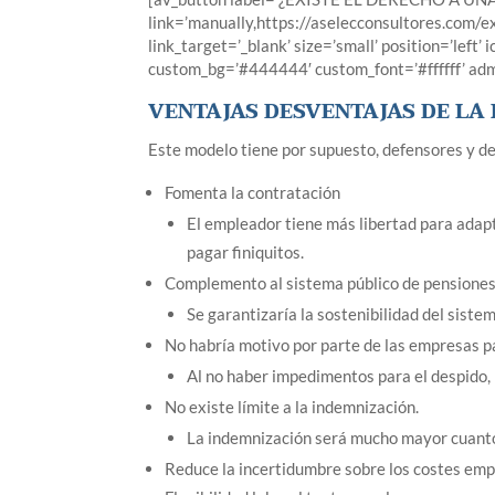
link=’manually,https://aselecconsultores.com/e
link_target=’_blank’ size=’small’ position=’left’
custom_bg=’#444444′ custom_font=’#ffffff’ ad
VENTAJAS DESVENTAJAS DE LA
Este modelo tiene por supuesto, defensores y de
Fomenta la contratación
El empleador tiene más libertad para adapt
pagar finiquitos.
Complemento al sistema público de pensione
Se garantizaría la sostenibilidad del siste
No habría motivo por parte de las empresas pa
Al no haber impedimentos para el despido,
No existe límite a la indemnización.
La indemnización será mucho mayor cuanto
Reduce la incertidumbre sobre los costes emp