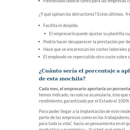
Flexibilidad laboral tanto para las empresas c
¿Y qué opinan los detractores? Estos últimos, fr
Facilita el despido.
El empresario puede ajustar su plantilla cu
Podría hacer desaparecer la prestación por d
Hace que se encarezcan los costes laborales 
El empleado ve repercutido otro coste sobre 
¿Cuánto sería el porcentaje a apl
de esta mochila?
Cada mes, el empresario aportaría un
porcenta
hemos indicado, no solo se acumularía, sino que 
rendimiento, garantizado por el Estado el 100% d
Para poder llegar a la implantación de este mod
parte de las empresas como en los trabajadores, 
para toda la vida”, hacia un pensamiento en el q
productiva y económica». ¿Y usted, qué opina?