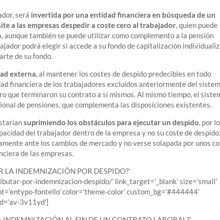
ador, será
invertida por una entidad financiera en búsqueda de un
ite a las empresas despedir a coste cero al trabajador
, quien puede
la, aunque también se puede utilizar como complemento a la pensión
abajador podrá elegir si accede a su fondo de capitalización individuali
arte de su fondo.
dad externa,
al mantener los costes de despido predecibles en todo
d financiera de los trabajadores excluidos anteriormente del sistem
ro que terminaron su contrato a sí mismos. Al mismo tiempo, el sist
icional de pensiones, que complementa las disposiciones existentes.
estarían
suprimiendo los obstáculos para ejecutar un despido
, por l
apacidad del trabajador dentro de la empresa y no su coste de despido
amente ante los cambios de mercado y no verse solapada por unos c
anciera de las empresas.
POR LA INDEMNIZACIÓN POR DESPIDO?’
ibutar-por-indemnizacion-despido/’ link_target=’_blank’ size=’small’
font=’entypo-fontello’ color=’theme-color’ custom_bg=’#444444′
id=’av-3v11yd’]
UNA INDEMNIZACIÓN AL FIN DE UN CONTRATO LABORAL?’