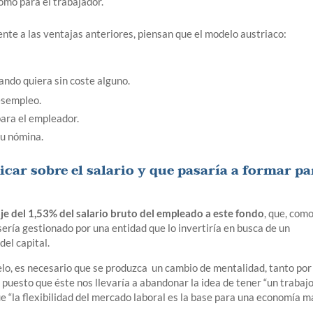
omo para el trabajador.
ente a las ventajas anteriores, piensan que el modelo austriaco:
ando quiera sin coste alguno.
esempleo.
para el empleador.
su nómina.
icar sobre el salario y que pasaría a formar pa
je del 1,53% del salario bruto del empleado a este fondo
, que, com
sería gestionado por una entidad que lo invertiría en busca de un
el capital.
elo, es necesario que se produzca un cambio de mentalidad, tanto por
puesto que éste nos llevaría a abandonar la idea de tener “un trabaj
ue “la flexibilidad del mercado laboral es la base para una economía m