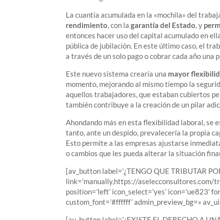
La cuantía acumulada en la «mochila» del trabaj
rendimiento
, con la
garantía del Estado
, y
perm
entonces hacer uso del capital acumulado en el
pública de jubilación. En este último caso, el tr
a través de un solo pago o cobrar cada año una p
Este nuevo sistema crearía una
mayor flexibili
momento, mejorando al mismo tiempo la segurida
aquellos trabajadores, que estaban cubiertos pe
también contribuye a la creación de un pilar ad
Ahondando más en esta flexibilidad laboral, se 
tanto, ante un despido, prevalecería la propia c
Esto permite a las empresas ajustarse inmediat
o cambios que les pueda alterar la situación fin
[av_button label=’¿TENGO QUE TRIBUTAR 
link=’manually,https://aselecconsultores.com/tr
position=’left’ icon_select=’yes’ icon=’ue823′ 
custom_font=’#ffffff’ admin_preview_bg=» av_u
[av_button label=’¿EXISTE EL DERECHO A 