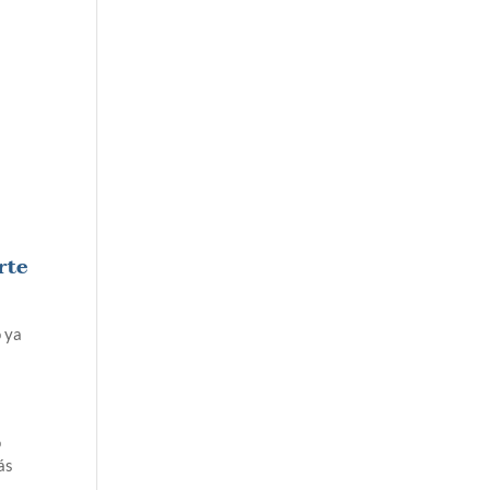
rte
o ya
o
ás