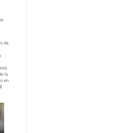
la
es de
n
uste
de la
es en
22