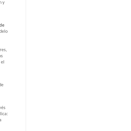
n y
 de
delo
res,
os
 el
de
vés
lica:
a