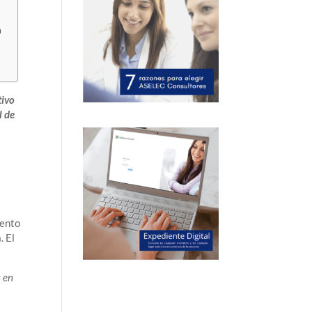
n
tivo
l de
mento
. El
s en