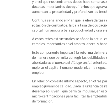
y en el que nos centramos desde hace semanas, 
décadas importantes
desequilibrios
que agravan
aumentan la precariedad y profundizan las brecha
Continúa señalando el Plan que
la elevada tasa
rotación de contratos, la baja tasa de ocupaci
capital humano, una baja productividad y una el
A estos retos estructurales se añade la actual c
cambios importantes en el ámbito laboral y hac
Este componente impulsará la
reforma del mer
de manera que permita corregir las debilidades 
abordada
en el marco del diálogo social
, orientad
mejorar el capital humano, modernizar la negocia
empleo.
En relación con este último aspecto, en otras par
empleo juvenil de calidad. Dada la urgencia de r
desempleo juvenil
que permita impulsar, en est
micro-certificaciones para facilitar la empleabi
de formación.