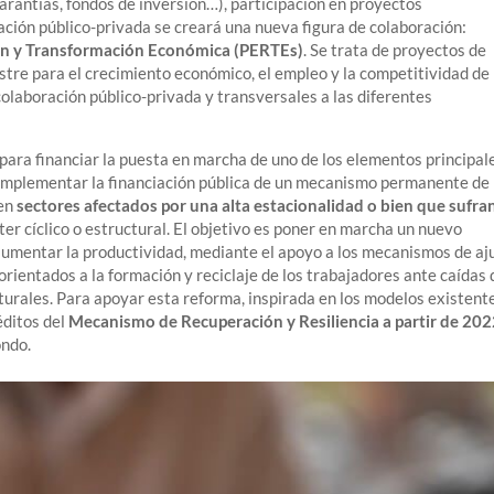
arantías, fondos de inversión…), participación en proyectos
ración público-privada se creará una nueva figura de colaboración:
ión y Transformación Económica (PERTEs)
. Se trata de proyectos de
stre para el crecimiento económico, el empleo y la competitividad de 
laboración público-privada y transversales a las diferentes
 para financiar la puesta en marcha de uno de los elementos principal
 complementar la financiación pública de un mecanismo permanente de
 en
sectores afectados por una alta estacionalidad o bien que sufra
cter cíclico o estructural. El objetivo es poner en marcha un nuevo
aumentar la productividad, mediante el apoyo a los mecanismos de aj
orientados a la formación y reciclaje de los trabajadores ante caídas 
cturales. Para apoyar esta reforma, inspirada en los modelos existent
éditos del
Mecanismo de Recuperación y Resiliencia a partir de 20
ondo.