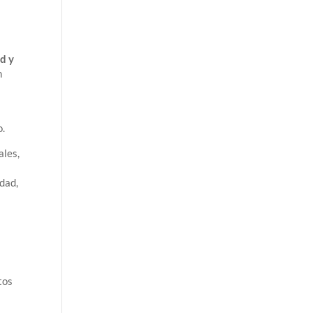
ad y
n
o.
ales,
idad,
tos