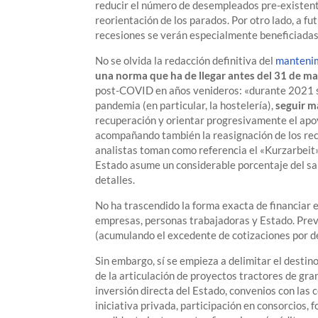
reducir el número de desempleados pre-existent
reorientación de los parados. Por otro lado, a f
recesiones se verán especialmente beneficiadas
No se olvida la redacción definitiva del
mantenim
una norma que ha de llegar antes del 31 de m
post-COVID en años venideros: «durante 2021 se
pandemia (en particular, la hostelería),
seguir m
recuperación y orientar progresivamente el apoyo
acompañando también la reasignación de los rec
analistas toman como referencia el «Kurzarbeit
Estado asume un considerable porcentaje del sala
detalles.
No ha trascendido la forma exacta de financiar 
empresas, personas trabajadoras y Estado. Pre
(acumulando el excedente de cotizaciones por de
Sin embargo, sí se empieza a delimitar el destin
de la articulación de proyectos tractores de gr
inversión directa del Estado, convenios con las
iniciativa privada, participación en consorcios,