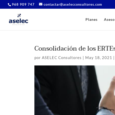
968 909 747
contactar@aselecconsultores.com
Planes
Aseso
Consolidación de los ERTEs
por
ASELEC Consultores
|
May 18, 2021