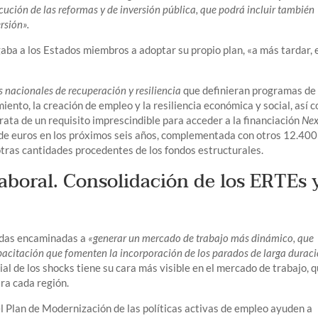
ución de las reformas y de inversión pública, que podrá incluir también
rsión».
igaba a los Estados miembros a adoptar su propio plan, «a más tardar, 
s nacionales de recuperación y resiliencia
que definieran programas de
miento, la creación de empleo y la resiliencia económica y social, así 
 trata de un requisito imprescindible para acceder a la financiación
Nex
de euros en los próximos seis años, complementada con otros 12.400
ras cantidades procedentes de los fondos estructurales.
laboral. Consolidación de los ERTEs 
l
didas encaminadas a
«generar un mercado de trabajo más dinámico, que
apacitación que fomenten la incorporación de los parados de larga durac
ial de los shocks tiene su cara más visible en el mercado de trabajo, 
ra cada región.
el Plan de Modernización de las políticas activas de empleo ayuden a