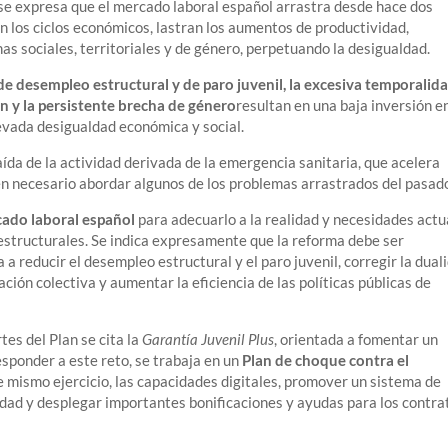
se expresa que el mercado laboral español arrastra desde hace dos
 los ciclos económicos, lastran los aumentos de productividad,
s sociales, territoriales y de género, perpetuando la desigualdad.
 de desempleo estructural y de paro juvenil, la excesiva temporalid
ón y la persistente brecha de género
resultan en una baja inversión e
evada desigualdad económica y social.
aída de la actividad derivada de la emergencia sanitaria, que acelera
en necesario abordar algunos de los problemas arrastrados del pasad
cado laboral español
para adecuarlo a la realidad y necesidades actu
estructurales. Se indica expresamente que la reforma debe ser
a a reducir el desempleo estructural y el paro juvenil, corregir la dual
ción colectiva y aumentar la eficiencia de las políticas públicas de
tes del Plan se cita la
Garantía Juvenil Plus
, orientada a fomentar un
esponder a este reto, se trabaja en un
Plan de choque contra el
e mismo ejercicio, las capacidades digitales, promover un sistema de
lidad y desplegar importantes bonificaciones y ayudas para los contra