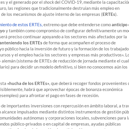
es y el generado por el
shock
del COVID-19, mediante la capacitació
uturo, las regiones que tradicionalmente destruían más empleo en
 de los mecanismos de ajuste interno de las empresas (
ERTEs
).
iento de estos ERTEs,
extremo que debe entenderse como
anticipo
ayo
y también como compromiso de configurar definitivamente un mo
rá preciso continuar apoyando a los sectores más afectados por la
anteniendo los ERTEs
de forma que acompañen el proceso de
 público hacia la inversión de futuro y la formación de los trabajado
ursos y el empleo hacia los sectores y empresas más productivos». L
» alemán (sistema de ERTEs de reducción de jornada mediante el cual
rio) para decidir un modelo definitivo, si bien no conocemos aún los
esta
«hucha de los ERTEs»
, que deberá recoger fondos provenientes 
visiblemente, habrá que aprovechar épocas de bonanza económica
sempleo) para afrontar el pago en fases de recesión.
o de importantes inversiones con repercusión en ámbito laboral, a tra
an alcance impulsados mediante distintos instrumentos de gestión púb
 comunidades autónomas y corporaciones locales, subvenciones para l
 fondos público-privados o en capital de empresas, ayudas públicas