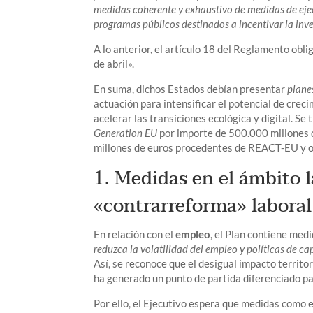
medidas coherente y exhaustivo de medidas de ejec
programas públicos destinados a incentivar la inve
A lo anterior, el artículo 18 del Reglamento obl
de abril».
En suma, dichos Estados debían presentar
plane
actuación para intensificar el potencial de creci
acelerar las transiciones ecológica y digital. Se
Generation EU
por importe de 500.000 millones 
millones de euros procedentes de REACT-EU y ot
1. Medidas en el ámbito 
«contrarreforma» labora
En relación con el
empleo
, el Plan contiene me
reduzca la volatilidad del empleo y políticas de c
Así, se reconoce que el desigual impacto territor
ha generado un punto de partida diferenciado pa
Por ello, el Ejecutivo espera que medidas como 