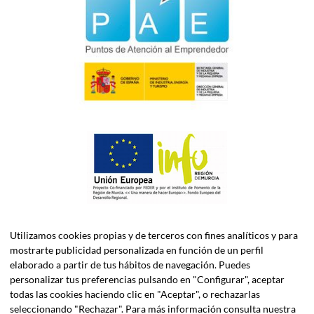
Utilizamos cookies propias y de terceros con fines analíticos y para
mostrarte publicidad personalizada en función de un perfil
elaborado a partir de tus hábitos de navegación. Puedes
personalizar tus preferencias pulsando en "Configurar", aceptar
todas las cookies haciendo clic en "Aceptar", o rechazarlas
ASELEC CONSULTORES, S.L.P. es una firma especializada en
seleccionando "Rechazar". Para más información consulta nuestra