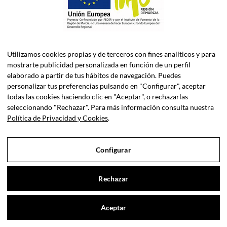
Utilizamos cookies propias y de terceros con fines analíticos y para
mostrarte publicidad personalizada en función de un perfil
elaborado a partir de tus hábitos de navegación. Puedes
personalizar tus preferencias pulsando en "Configurar", aceptar
todas las cookies haciendo clic en "Aceptar", o rechazarlas
ASELEC CONSULTORES, S.L.P. es una firma especializada en
seleccionando "Rechazar". Para más información consulta nuestra
Asesoría Fiscal, Contable, Laboral y Jurídica, así como
Política de Privacidad y Cookies
.
Consultoría de Empresas en Dirección Financiera.
Configurar
Sociedad Profesional Inscrita en el Registro de Sociedades
Profesionales del Iltre. Colegio de Economistas de Murcia y el
Iltre. Colegio de Abogados de Murcia.
Rechazar
Aviso legal
|
Privacidad de datos
|
Cookies
|
© Copyright 2021 |
Contáctanos
ASELEC · Consultores.
Aceptar
Open cha