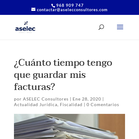
968 909 747
contactar@aselecconsultores.com
¿Cuánto tiempo tengo
que guardar mis
facturas?
por
ASELEC Consultores
|
Ene 28, 2020
|
Actualidad Jurídica
,
Fiscalidad
|
0 Comentarios