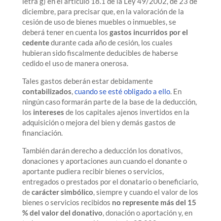
letra g) en el artículo 18.1 de la Ley 49/2002, de 23 de
diciembre, para precisar que, en la valoración de la
cesión de uso de bienes muebles o inmuebles, se
deberá tener en cuenta los
gastos incurridos por el
cedente
durante cada año de cesión, los cuales
hubieran sido fiscalmente deducibles de haberse
cedido el uso de manera onerosa.
Tales gastos deberán estar debidamente
contabilizados
,
cuando se esté obligado a ello
. En
ningún caso formarán parte de la base de la deducción,
los
intereses
de los capitales ajenos invertidos en la
adquisición o mejora del bien y demás gastos de
financiación.
También darán derecho a deducción los donativos,
donaciones y aportaciones aun cuando el donante o
aportante pudiera recibir bienes o servicios,
entregados o prestados por el donatario o beneficiario,
de
carácter simbólico
, siempre y cuando el valor de los
bienes o servicios recibidos
no represente más del 15
% del valor del donativo
, donación o aportación y, en