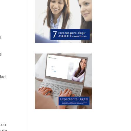
l
s
dad
 con
s de