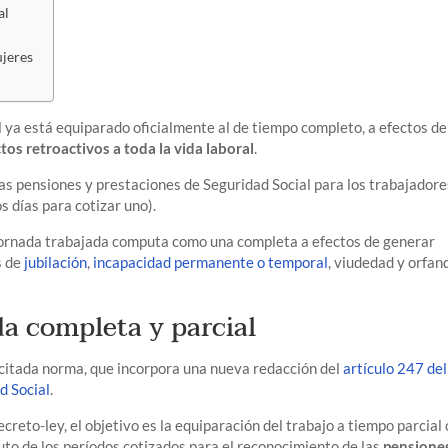
al
ujeres
l ya está equiparado oficialmente al de tiempo completo, a efectos de
tos retroactivos a toda la vida laboral
.
las pensiones y prestaciones de Seguridad Social para los trabajadore
s días para cotizar uno).
a jornada trabajada computa como una completa a efectos de generar
s de
jubilación
,
incapacidad permanente o temporal
, viudedad y orfan
da completa y parcial
 citada norma, que incorpora una nueva redacción del
artículo 247 del
d Social
.
creto-ley, el objetivo es la equiparación del trabajo a tiempo parcial
uto de los períodos cotizados para el reconocimiento de las
pensione