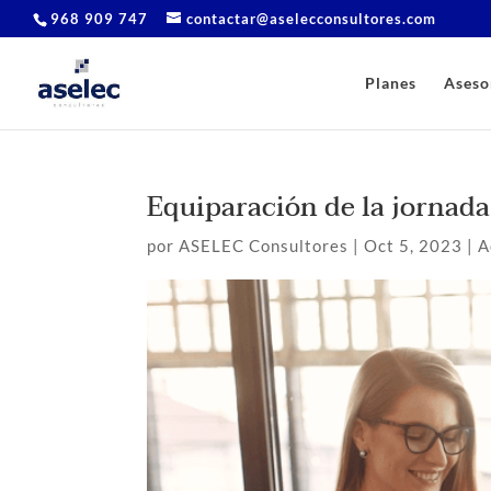
968 909 747
contactar@aselecconsultores.com
Planes
Aseso
Equiparación de la jornada
por
ASELEC Consultores
|
Oct 5, 2023
|
A