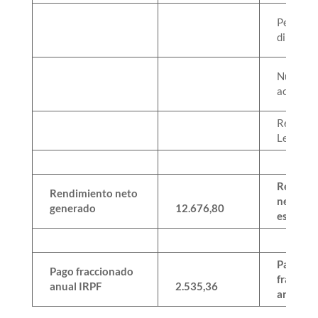
Pequeña
dimensi
Nueva
activida
Reducci
Legal
Rendimi
Rendimiento neto
neto
generado
12.676,80
estimad
Pago
Pago fraccionado
fraccio
anual IRPF
2.535,36
anual I