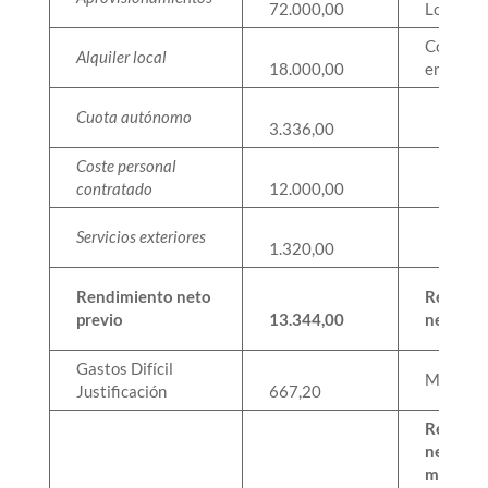
72.000,00
Local
Consum
Alquiler local
18.000,00
energía
Cuota autónomo
3.336,00
Coste personal
contratado
12.000,00
Servicios exteriores
1.320,00
Rendimiento neto
Rendimi
previo
13.344,00
neto pre
Gastos Difícil
Minorac
Justificación
667,20
Rendimi
neto
minora