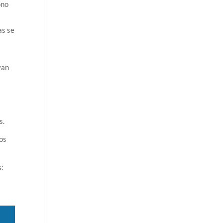
ono
as se
yan
s.
ños
s: