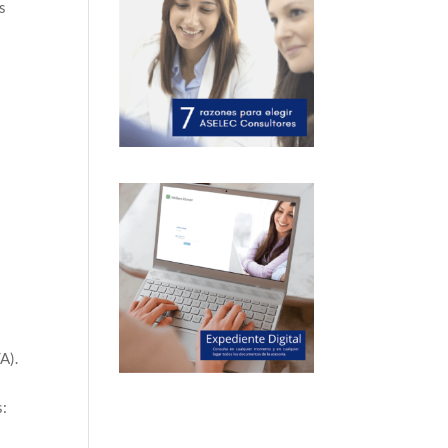
s
A).
s: