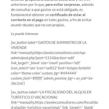
anteriores por lo que,
para evitar sorpresas
, además
de consultar a que gastos se está obligado, es
fundamental obtener un
certificado de estar al
corriente en el pago
en tales gastos, a fin de evitar
asumir deudas que no son propias.
Le puede interesar
[av_button label=’GASTOS DE SUMINISTRO DE LA
VIVIENDA’
link=’manually,https://aselecconsultores.com/wp-
admin/post.php?post=5154&action=edit’
link_target=’_blank’ size=’small’ position=’left’
icon_select=’yes’ icon=’ue822′ font=’entypo-fontello’
color=’theme-color’ custom_bg=’#444444′
custom_font=’#ffffff’ admin_preview_bg=» av_uid=’av-
5bs1n6′]
[av_button label=’LA FISCALIDAD DEL ALQUILER
TURÍSTICO O VACACIONAL’
link=’manually,https://aselecconsultores.com/fiscalida
d-alquiler-turistico-vacacional/’ link_target=’_blank’