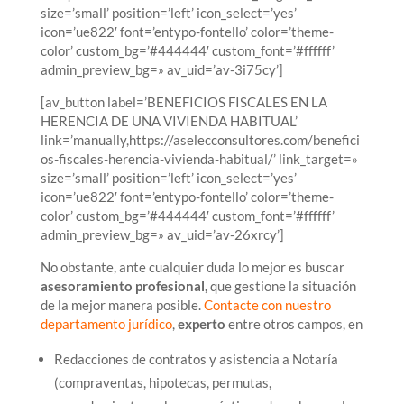
size=’small’ position=’left’ icon_select=’yes’
icon=’ue822′ font=’entypo-fontello’ color=’theme-
color’ custom_bg=’#444444′ custom_font=’#ffffff’
admin_preview_bg=» av_uid=’av-3i75cy’]
[av_button label=’BENEFICIOS FISCALES EN LA
HERENCIA DE UNA VIVIENDA HABITUAL’
link=’manually,https://aselecconsultores.com/benefici
os-fiscales-herencia-vivienda-habitual/’ link_target=»
size=’small’ position=’left’ icon_select=’yes’
icon=’ue822′ font=’entypo-fontello’ color=’theme-
color’ custom_bg=’#444444′ custom_font=’#ffffff’
admin_preview_bg=» av_uid=’av-26xrcy’]
No obstante, ante cualquier duda lo mejor es buscar
asesoramiento profesional,
que gestione la situación
de la mejor manera posible.
Contacte con nuestro
departamento jurídico
,
experto
entre otros campos, en
Redacciones de contratos y asistencia a Notaría
(compraventas, hipotecas, permutas,