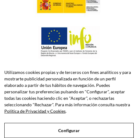
Utilizamos cookies propias y de terceros con fines analíticos y para
mostrarte publicidad personalizada en función de un perfil
elaborado a partir de tus hábitos de navegación. Puedes
personalizar tus preferencias pulsando en "Configurar", aceptar
todas las cookies haciendo clic en "Aceptar", o rechazarlas
ASELEC CONSULTORES, S.L.P. es una firma especializada en
seleccionando "Rechazar". Para más información consulta nuestra
Asesoría Fiscal, Contable, Laboral y Jurídica, así como
Política de Privacidad y Cookies
.
Consultoría de Empresas en Dirección Financiera.
Configurar
Sociedad Profesional Inscrita en el Registro de Sociedades