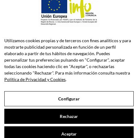
Utilizamos cookies propias y de terceros con fines analíticos y para
mostrarte publicidad personalizada en función de un perfil
elaborado a partir de tus hábitos de navegación. Puedes
personalizar tus preferencias pulsando en "Configurar", aceptar
todas las cookies haciendo clic en "Aceptar", o rechazarlas
seleccionando "Rechazar". Para más información consulta nuestra
ASELEC CONSULTORES, S.L.P. es una firma especializada en
Política de Privacidad y Cookies
.
Asesoría Fiscal, Contable, Laboral y Jurídica, así como
Consultoría de Empresas en Dirección Financiera.
Configurar
Sociedad Profesional Inscrita en el Registro de Sociedades
Profesionales del Iltre. Colegio de Economistas de Murcia y el
Iltre. Colegio de Abogados de Murcia.
Rechazar
Aviso legal
|
Privacidad de datos
|
Cookies
|
© Copyright 2021 |
Contáctanos
ASELEC · Consultores.
Aceptar