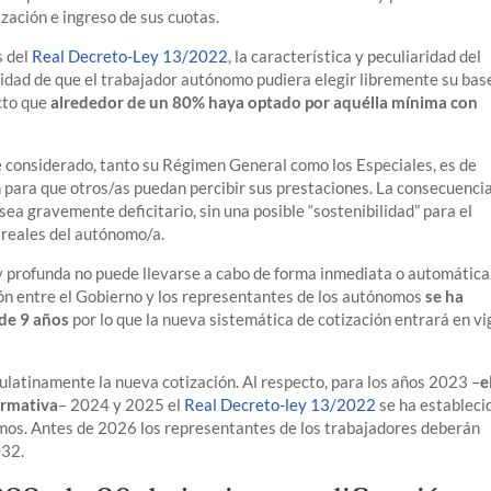
ización e ingreso de sus cuotas.
s del
Real Decreto-Ley 13/2022
, la característica y peculiaridad del
ilidad de que el trabajador autónomo pudiera elegir libremente su bas
ecto que
alrededor de un 80% haya optado por aquélla mínima con
e considerado, tanto su Régimen General como los Especiales, es de
n para que otros/as puedan percibir sus prestaciones. La consecuenci
sea gravemente deficitario, sin una posible “sostenibilidad” para el
s reales del autónomo/a.
y profunda no puede llevarse a cabo de forma inmediata o automática.
ón entre el Gobierno y los representantes de los autónomos
se ha
 de 9 años
por lo que la nueva sistemática de cotización entrará en vi
aulatinamente la nueva cotización. Al respecto, para los años 2023 –
e
ormativa
– 2024 y 2025 el
Real Decreto-ley 13/2022
se ha estableci
amos. Antes de 2026 los representantes de los trabajadores deberán
032.