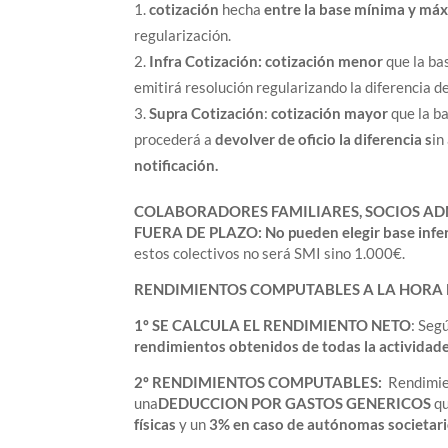
cotización
hecha
entre la base mínima y má
regularización.
Infra Cotización:
cotización
menor
que la ba
emitirá resolución regularizando la diferencia d
Supra Cotización
:
cotización
mayor
que la b
procederá a
devolver de oficio la diferencia s
in
notificación.
COLABORADORES FAMILIARES, SOCIOS ADM
FUERA DE PLAZO:
No pueden elegir base infer
estos colectivos no será SMI sino 1.000€.
RENDIMIENTOS COMPUTABLES A LA HORA 
1º SE CALCULA EL RENDIMIENTO NETO
: Seg
rendimientos obtenidos de todas la actividad
2º RENDIMIENTOS COMPUTABLES:
Rendimie
una
DEDUCCION POR GASTOS GENERICOS
qu
físicas
y un
3% en caso de autónomas societar