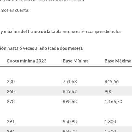
mos en cuenta:
 y máxima del tramo de la tabla
en que estén comprendidos los
ión hasta 6 veces al año (cada dos meses).
Cuota mínima 2023
Base Mínima
Base Máxima
230
751,63
849,66
260
849,67
900
278
898,68
1.166,70
291
950,98
1.300
294
960,78
1.500