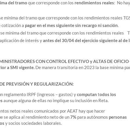
xima del tramo
que corresponde con los
rendimientos reales
: No ha
se mínima del tramo que corresponde con los rendimientos reales TG
e cotización a
pagar en el mes siguiente sin recargo ni sanción
.
ase mínima del tramo que corresponde con los rendimientos reales 
 aplicación de interés y
antes del 30/04 del ejercicio siguiente al de 
INISTRADORES CON CONTROL EFECTIVO y ALTAS DE OFICIO
ior a SMI vigente.
De manera transitoria en 2023 la base mínima pa
DE PREVISIÓN Y REGULARIZACIÓN:
ún reglamento IRPF (ingresos – gastos) y
computan
t
odos los
es
aunque alguna de ellas no implique su inclusión en Reta.
ntos netos reales comunicados por AEAT hay que hacer
e se aplica al rendimiento neto de un
7%
para autónomos
personas
ios
y socios sociedades laborales.