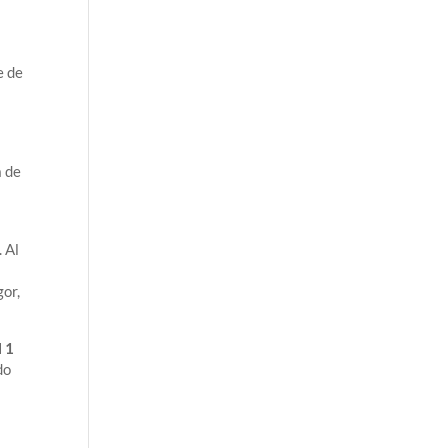
e de
a de
 Al
gor,
l 1
do