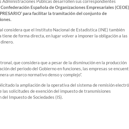
s Administraciones Públicas desarrollen sus correspondientes
a Confederación Española de Organizaciones Empresariales (CEOE
ESARIO’ para facilitar la tramitación del conjunto de
iones.
l considera que el Instituto Nacional de Estadística (INE) también
tiene de forma directa, en lugar volver a imponer la obligación a las
 dinero.
atronal, que considera que a pesar de la disminución en la producción
ación del periodo del Gobierno en funciones, las empresas se encuen
enera un marco normativo denso y complejo”.
icitado la ampliación de la operativa del sistema de remisión electr
e las solicitudes de exención del impuesto de transmisiones
ón del Impuesto de Sociedades (IS).