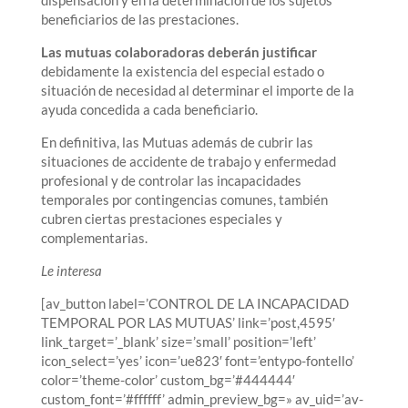
dispensación y en la determinación de los sujetos
beneficiarios de las prestaciones.
Las mutuas colaboradoras deberán justificar
debidamente la existencia del especial estado o
situación de necesidad al determinar el importe de la
ayuda concedida a cada beneficiario.
En definitiva, las Mutuas además de cubrir las
situaciones de accidente de trabajo y enfermedad
profesional y de controlar las incapacidades
temporales por contingencias comunes, también
cubren ciertas prestaciones especiales y
complementarias.
Le interesa
[av_button label=’CONTROL DE LA INCAPACIDAD
TEMPORAL POR LAS MUTUAS’ link=’post,4595′
link_target=’_blank’ size=’small’ position=’left’
icon_select=’yes’ icon=’ue823′ font=’entypo-fontello’
color=’theme-color’ custom_bg=’#444444′
custom_font=’#ffffff’ admin_preview_bg=» av_uid=’av-