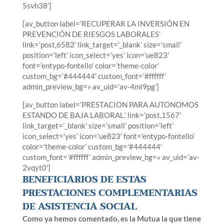
5svh38′]
[av_button label=’RECUPERAR LA INVERSIÓN EN
PREVENCIÓN DE RIESGOS LABORALES’
link=’post,6582′ link_target=’_blank’ size=’small’
position=’left’ icon_select=’yes’ icon=’ue823′
font=’entypo-fontello’ color=’theme-color’
custom_bg=’#444444′ custom_font=’#ffffff’
admin_preview_bg=» av_uid=’av-4ml9pg’]
[av_button label=’PRESTACION PARA AUTONOMOS
ESTANDO DE BAJA LABORAL.’ link=’post,1567′
link_target=’_blank’ size=’small’ position=’left’
icon_select=’yes’ icon=’ue823′ font=’entypo-fontello’
color=’theme-color’ custom_bg=’#444444′
custom_font=’#ffffff’ admin_preview_bg=» av_uid=’av-
2vqyt0′]
BENEFICIARIOS DE ESTAS
PRESTACIONES COMPLEMENTARIAS
DE ASISTENCIA SOCIAL
Como ya hemos comentado, es la Mutua la que tiene