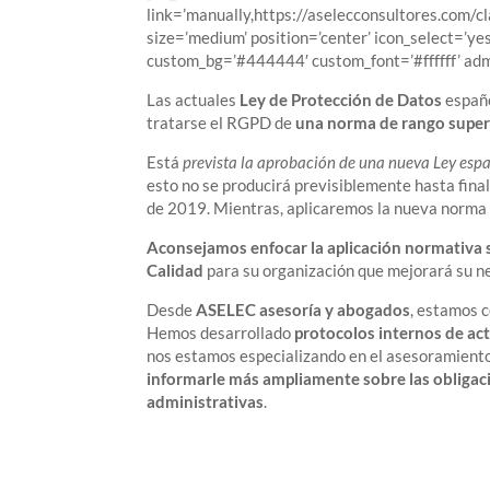
link=’manually,https://aselecconsultores.com/c
size=’medium’ position=’center’ icon_select=’yes
custom_bg=’#444444′ custom_font=’#ffffff’ ad
Las actuales
Ley de Protección de Datos
españo
tratarse el RGPD de
una norma de rango super
Está
prevista la aprobación de una nueva Ley esp
esto no se producirá previsiblemente hasta fina
de 2019. Mientras, aplicaremos la nueva norma 
Aconsejamos enfocar la aplicación normativa 
Calidad
para su organización que mejorará su n
Desde
ASELEC asesoría y abogados
, estamos 
Hemos desarrollado
protocolos internos de ac
nos estamos especializando en el asesoramiento
informarle más ampliamente sobre las obligaci
administrativas
.