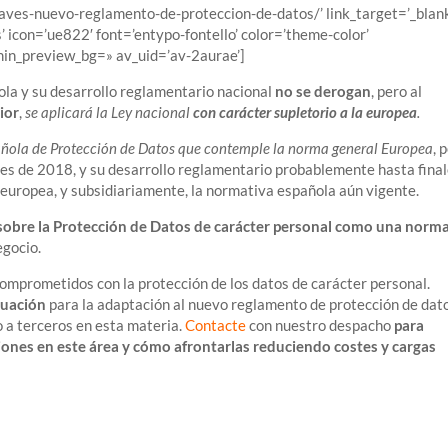
laves-nuevo-reglamento-de-proteccion-de-datos/’ link_target=’_blan
’ icon=’ue822′ font=’entypo-fontello’ color=’theme-color’
min_preview_bg=» av_uid=’av-2aurae’]
la y su desarrollo reglamentario nacional
no se derogan
, pero al
ior
,
se aplicará la Ley nacional
con carácter supletorio a la europea
.
añola de Protección de Datos que contemple la norma general Europea
, 
les de 2018, y su desarrollo reglamentario probablemente hasta fina
europea, y subsidiariamente, la normativa española aún vigente.
sobre la Protección de Datos de carácter personal como una norm
egocio.
comprometidos con la protección de los datos de carácter personal.
tuación
para la adaptación al nuevo reglamento de protección de dato
 a terceros en esta materia.
Contacte
con nuestro despacho
para
ones en este área y cómo afrontarlas reduciendo costes y cargas