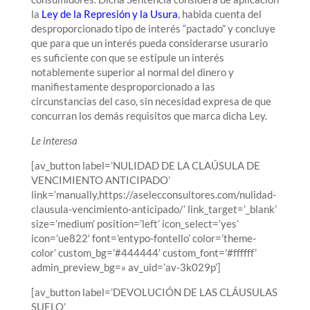
la
Ley de la Represión y la Usura
, habida cuenta del
desproporcionado tipo de interés “pactado” y concluye
que para que un interés pueda considerarse usurario
es suficiente con que se estipule un interés
notablemente superior al normal del dinero y
manifiestamente desproporcionado a las
circunstancias del caso, sin necesidad expresa de que
concurran los demás requisitos que marca dicha Ley.
Le interesa
[av_button label=’NULIDAD DE LA CLAÚSULA DE
VENCIMIENTO ANTICIPADO’
link=’manually,https://aselecconsultores.com/nulidad-
clausula-vencimiento-anticipado/’ link_target=’_blank’
size=’medium’ position=’left’ icon_select=’yes’
icon=’ue822′ font=’entypo-fontello’ color=’theme-
color’ custom_bg=’#444444′ custom_font=’#ffffff’
admin_preview_bg=» av_uid=’av-3k029p’]
[av_button label=’DEVOLUCIÓN DE LAS CLÁUSULAS
SUELO’