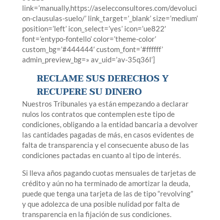
link=’manually,https://aselecconsultores.com/devoluci
on-clausulas-suelo/’ link_target=’_blank’ size=’medium’
position=’left’ icon_select=’yes’ icon=’ue822′
font=’entypo-fontello’ color=’theme-color’
custom_bg=’#444444′ custom_font=’#ffffff’
admin_preview_bg=» av_uid=’av-35q36l’]
RECLAME SUS DERECHOS Y
RECUPERE SU DINERO
Nuestros Tribunales ya están empezando a declarar
nulos los contratos que contemplen este tipo de
condiciones, obligando a la entidad bancaria a devolver
las cantidades pagadas de más, en casos evidentes de
falta de transparencia y el consecuente abuso de las
condiciones pactadas en cuanto al tipo de interés.
Si lleva años pagando cuotas mensuales de tarjetas de
crédito y aún no ha terminado de amortizar la deuda,
puede que tenga una tarjeta de las de tipo “revolving”
y que adolezca de una posible nulidad por falta de
transparencia en la fijación de sus condiciones.