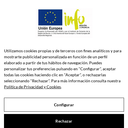
Utilizamos cookies propias y de terceros con fines analíticos y para
mostrarte publicidad personalizada en función de un perfil
elaborado a partir de tus hábitos de navegación. Puedes
personalizar tus preferencias pulsando en "Configurar", aceptar
todas las cookies haciendo clic en "Aceptar", o rechazarlas
ASELEC CONSULTORES, S.L.P. es una firma especializada en
seleccionando "Rechazar". Para más información consulta nuestra
Asesoría Fiscal, Contable, Laboral y Jurídica, así como
Política de Privacidad y Cookies
.
Consultoría de Empresas en Dirección Financiera.
Configurar
Sociedad Profesional Inscrita en el Registro de Sociedades
Profesionales del Iltre. Colegio de Economistas de Murcia y el
Iltre. Colegio de Abogados de Murcia.
Rechazar
Aviso legal
|
Privacidad de datos
|
Cookies
|
© Copyright 2021 |