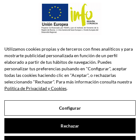
Utilizamos cookies propias y de terceros con fines analíticos y para
mostrarte publicidad personalizada en función de un perfil
elaborado a partir de tus hábitos de navegación. Puedes
personalizar tus preferencias pulsando en "Configurar", aceptar
todas las cookies haciendo clic en "Aceptar", o rechazarlas
ASELEC CONSULTORES, S.L.P. es una firma especializada en
seleccionando "Rechazar". Para más información consulta nuestra
Asesoría Fiscal, Contable, Laboral y Jurídica, así como
Política de Privacidad y Cookies
.
Consultoría de Empresas en Dirección Financiera.
Configurar
Sociedad Profesional Inscrita en el Registro de Sociedades
Profesionales del Iltre. Colegio de Economistas de Murcia y el
Iltre. Colegio de Abogados de Murcia.
Rechazar
Aviso legal
|
Privacidad de datos
|
Cookies
|
© Copyright 2021 |
Contáctanos
ASELEC · Consultores.