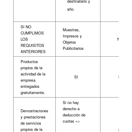
destinatario y
año.
SI NO
Muestras,
CUMPLIMOS
Impresos y
LOS
NO
Objetos
REQUISITOS
Publicitarios
ANTERIORES
Productos
propios de la
actividad de la
SI
SI
empresa
entregados
gratuitamente.
Si no hay
derecho a
Demostraciones
deducción de
y prestaciones
cuotas =>
de servicios
propios de la
SI