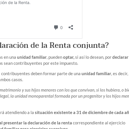
laración de la Renta conjunta?
as en una
unidad familiar
, pueden
optar,
si así lo desean, por
declarar
os sean contribuyentes por este impuesto.
os contribuyentes deben formar parte de una
unidad familiar
, es decir,
 ambos casos.
 matrimonio y sus hijos menores con los que convivan, si los hubiera, o bi
legal, la unidad monoparental formada por un progenitor y los hijos me
ará atendiendo a la
situación existente a 31 de diciembre de cada añ
al presentar la declaración de la renta
correspondiente al ejercicio
ad familiar para ejercicios sucesivos.