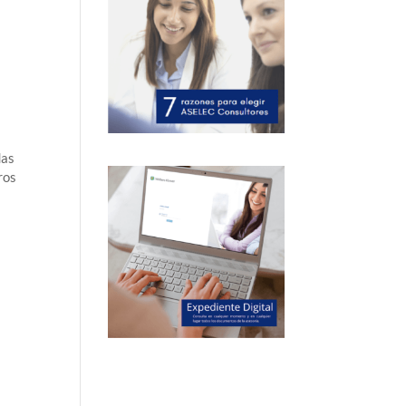
das
ros