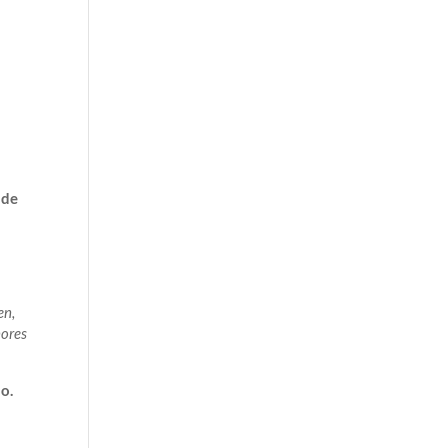
 de
en,
nores
o.