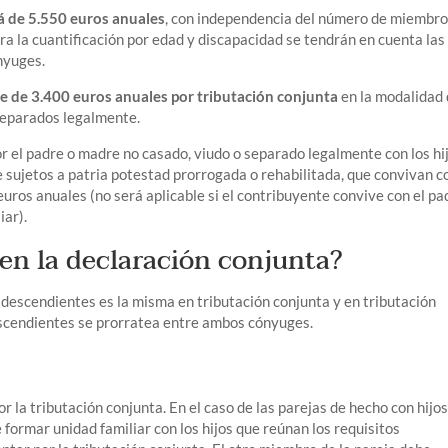
á de 5.550 euros anuales
, con independencia del número de miembr
ara la cuantificación por edad y discapacidad se tendrán en cuenta las
nyuges.
e de 3.400 euros anuales por tributación conjunta
en la modalidad
separados legalmente.
r el padre o madre no casado, viudo o separado legalmente con los hi
sujetos a patria potestad prorrogada o rehabilitada, que convivan co
euros anuales (no será aplicable si el contribuyente convive con el pa
iar).
 en la declaración conjunta?
 descendientes es la misma en tributación conjunta y en tributación
descendientes se prorratea entre ambos cónyuges.
r la tributación conjunta. En el caso de las parejas de hecho con hijo
formar unidad familiar con los hijos que reúnan los requisitos