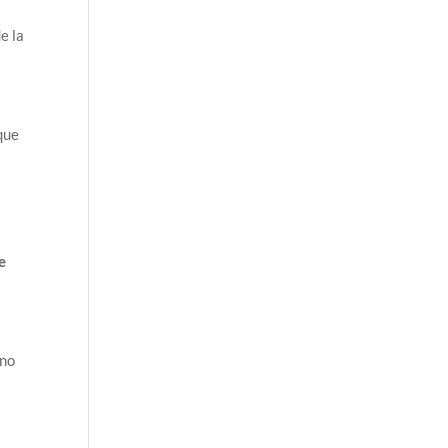
e la
que
e
 no