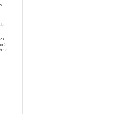
os
 de
jos
n él
dre o
s