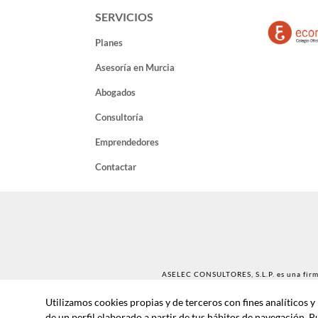
SERVICIOS
Planes
Asesoría en Murcia
Abogados
Consultoría
Emprendedores
Contactar
ASELEC CONSULTORES, S.L.P. es una firma
Utilizamos cookies propias y de terceros con fines analíticos 
Sociedad Profesional Inscrita en el Re
de un perfil elaborado a partir de tus hábitos de navegación. 