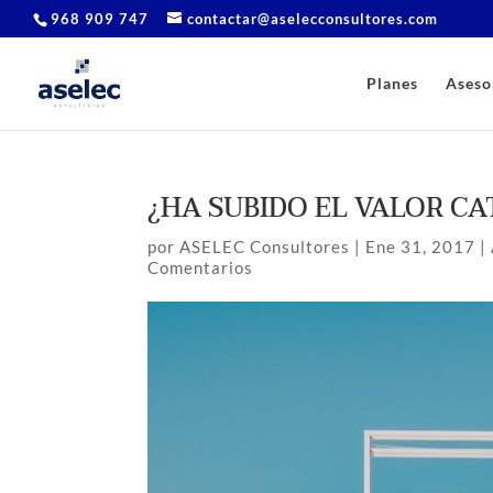
968 909 747
contactar@aselecconsultores.com
Planes
Aseso
¿HA SUBIDO EL VALOR C
por
ASELEC Consultores
|
Ene 31, 2017
|
Comentarios