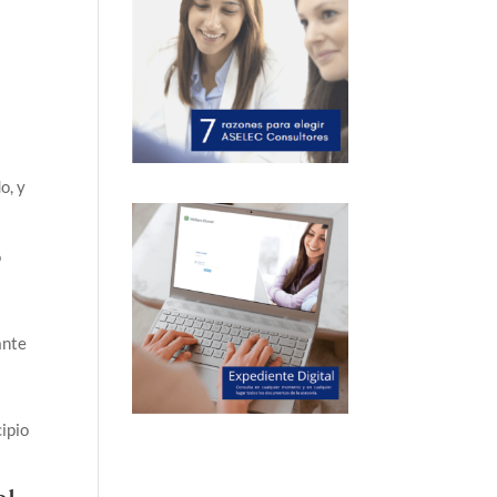
o, y
o
s
ante
cipio