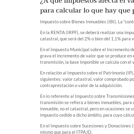
¿A qué impuestos afecta el va
para calcular lo que hay que 
Impuesto sobre Bienes Inmuebles (IBI). La “con
En la RENTA (IRPF), se deberá realizar una imput
catastral, que será del 2% o bien del 1,1% para 
En el Impuesto Municipal sobre el Incremento d
grava el incremento de valor que se produce en e
transmisión, la base imponible se calcula con el v
En relación al Impuesto sobre el Patrimonio (IP)
siguientes: valor catastral, valor comprobado por
contraprestación o valor de la adquisición.
En lo referente al Impuesto sobre Transmisione
transmisión se refiera a bienes inmuebles, para 
inmueble, no el catastral, pero en ocasiones se 
impuesto cedido a dicho ámbito, para cuyo cálculo
En el Impuesto sobre Sucesiones y Donaciones (I
mismo que para el ITPAJD.