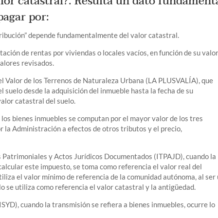
lor catastral?. Resulta un dato fundament
pagar por:
tribución” depende fundamentalmente del valor catastral.
ación de rentas por viviendas o locales vacíos, en función de su valo
valores revisados.
el Valor de los Terrenos de Naturaleza Urbana (LA PLUSVALÍA), que
l suelo desde la adquisición del inmueble hasta la fecha de su
alor catastral del suelo.
, los bienes inmuebles se computan por el mayor valor de los tres
 la Administración a efectos de otros tributos y el precio,
s Patrimoniales y Actos Jurídicos Documentados (ITPAJD), cuando la
calcular este impuesto, se toma como referencia el valor real del
utiliza el valor mínimo de referencia de la comunidad autónoma, al ser
 se utiliza como referencia el valor catastral y la antigüedad.
SYD), cuando la transmisión se refiera a bienes inmuebles, ocurre lo