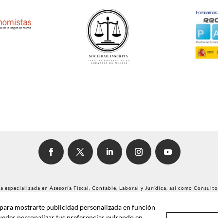
 especializada en Asesoría Fiscal, Contable, Laboral y Jurídica, así como Consulto
y para mostrarte publicidad personalizada en función
gistro de Sociedades Profesionales del Iltre. Colegio de Economistas de Murcia y e
Puedes personalizar tus preferencias pulsando en