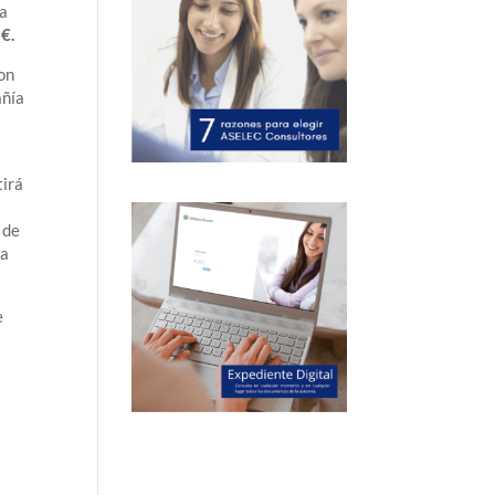
ya
€.
on
añía
n
tirá
 de
va
e