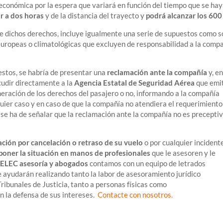
económica por la espera que variará en función del tiempo que se ha
r a dos horas
y de la distancia del trayecto y
podrá alcanzar los 600 
e dichos derechos, incluye igualmente una serie de supuestos como s
 europeas o climatológicas que excluyen de responsabilidad a la comp
stos, se habría de presentar una
reclamación ante la compañía
y, e
cudir directamente a la
Agencia Estatal de Seguridad Aérea
que emi
eración de los derechos del pasajero o no, informando a la compañía
quier caso y en caso de que la compañía no atendiera el requerimiento
n, se ha de señalar que la reclamación ante la compañía no es precepti
ción por cancelación o retraso de su vuelo
o por cualquier incident
poner la situación en manos de profesionales
que le asesoren y le
ELEC asesoría y abogados
contamos con un equipo de letrados
le ayudarán realizando tanto la labor de asesoramiento jurídico
ribunales de Justicia, tanto a personas físicas como
en la defensa de sus intereses.
Contacte con nosotros
.