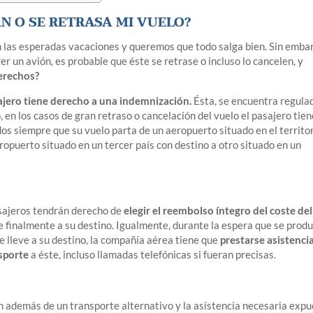
N O SE RETRASA MI VUELO?
an las esperadas vacaciones y queremos que todo salga bien. Sin emba
r un avión, es probable que éste se retrase o incluso lo cancelen, y
derechos?
ajero tiene derecho a una indemnización.
Ésta, se encuentra regula
n los casos de gran retraso o cancelación del vuelo el pasajero tien
dos siempre que su vuelo parta de un aeropuerto situado en el territo
opuerto situado en un tercer país con destino a otro situado en un
pasajeros tendrán derecho de
elegir el reembolso íntegro del coste del
ve finalmente a su destino. Igualmente, durante la espera que se prod
e lleve a su destino, la compañía aérea tiene que
prestarse asistenci
nsporte
a éste, incluso llamadas telefónicas si fueran precisas.
en además de un transporte alternativo y la asistencia necesaria exp