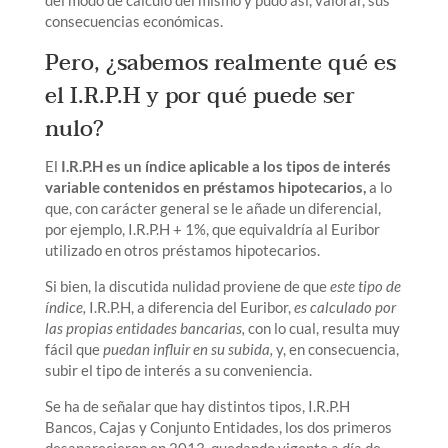
del modo de cálculo del mismo y pudo así, valorar, sus
consecuencias económicas.
Pero, ¿sabemos realmente qué es
el I.R.P.H y por qué puede ser
nulo?
El
I.R.P.H es un índice aplicable a los tipos de interés
variable contenidos en préstamos hipotecarios,
a lo
que, con carácter general se le añade un diferencial,
por ejemplo, I.R.P.H + 1%, que equivaldría al Euribor
utilizado en otros préstamos hipotecarios.
Si bien, la discutida nulidad proviene de que
este tipo de
índice,
I.R.P.H, a diferencia del Euribor,
es calculado por
las propias entidades bancarias,
con lo cual, resulta muy
fácil que
puedan influir en su subida,
y, en consecuencia,
subir el tipo de interés a su conveniencia.
Se ha de señalar que hay distintos tipos, I.R.P.H
Bancos, Cajas y Conjunto Entidades, los dos primeros