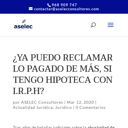
968 909 747
contactar@aselecconsultores.com
¿YA PUEDO RECLAMAR
LO PAGADO DE MÁS, SI
TENGO HIPOTECA CON
I.R.P.H?
por
ASELEC Consultores
|
Mar 12, 2020
|
Actualidad Jurídica
,
Jurídico
|
0 Comentarios
Tras años de batallas judiciales sobre la
abusividad de