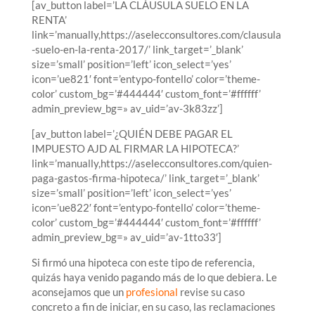
[av_button label=’LA CLÁUSULA SUELO EN LA
RENTA’
link=’manually,https://aselecconsultores.com/clausula
-suelo-en-la-renta-2017/’ link_target=’_blank’
size=’small’ position=’left’ icon_select=’yes’
icon=’ue821′ font=’entypo-fontello’ color=’theme-
color’ custom_bg=’#444444′ custom_font=’#ffffff’
admin_preview_bg=» av_uid=’av-3k83zz’]
[av_button label=’¿QUIÉN DEBE PAGAR EL
IMPUESTO AJD AL FIRMAR LA HIPOTECA?’
link=’manually,https://aselecconsultores.com/quien-
paga-gastos-firma-hipoteca/’ link_target=’_blank’
size=’small’ position=’left’ icon_select=’yes’
icon=’ue822′ font=’entypo-fontello’ color=’theme-
color’ custom_bg=’#444444′ custom_font=’#ffffff’
admin_preview_bg=» av_uid=’av-1tto33′]
Si firmó una hipoteca con este tipo de referencia,
quizás haya venido pagando más de lo que debiera. Le
aconsejamos que un
profesional
revise su caso
concreto a fin de iniciar, en su caso, las reclamaciones