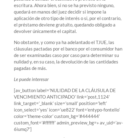
escritura. Ahora bien, si no se ha previsto ninguno,
quedará en manos del juez decidir si impone la
aplicación de otro tipo de interés o si, por el contrario,
el préstamo deviene gratuito, quedando obligado a
devolver únicamente el capital.
No obstante, y como ya ha adelantado el TJUE, las
cláusulas pactadas por el banco por el consumidor han
de ser examinadas caso por caso para determinar su
nulidad y, en su caso, la devolución de las cantidades
pagadas de más.
Le puede interesar
[av_button label=’NULIDAD DE LA CLÁUSULA DE
VENCIMIENTO ANTICIPADO’ link=’post,1124′
link_target=’_blank’ size=’small’ position=’left’
icon_select=’yes’ icon=’ue822′ font=’entypo-fontello’
color=’theme-color’ custom_bg=’#444444′
custom_font=’#ffffff’ admin_preview_bg=» av_uid=’av-
6iumq7′]