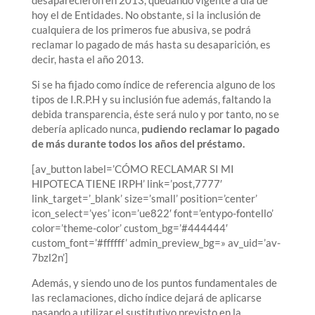
desaparecieron en 2013, quedando vigente a día de
hoy el de Entidades. No obstante, si la inclusión de
cualquiera de los primeros fue abusiva, se podrá
reclamar lo pagado de más hasta su desaparición, es
decir, hasta el año 2013.
Si se ha fijado como índice de referencia alguno de los
tipos de I.R.P.H y su inclusión fue además, faltando la
debida transparencia, éste será nulo y por tanto, no se
debería aplicado nunca,
pudiendo reclamar lo pagado
de más durante todos los años del préstamo.
[av_button label=’CÓMO RECLAMAR SI MI
HIPOTECA TIENE IRPH’ link=’post,7777′
link_target=’_blank’ size=’small’ position=’center’
icon_select=’yes’ icon=’ue822′ font=’entypo-fontello’
color=’theme-color’ custom_bg=’#444444′
custom_font=’#ffffff’ admin_preview_bg=» av_uid=’av-
7bzl2n’]
Además, y siendo uno de los puntos fundamentales de
las reclamaciones, dicho índice dejará de aplicarse
pasando a utilizar el sustitutivo previsto en la