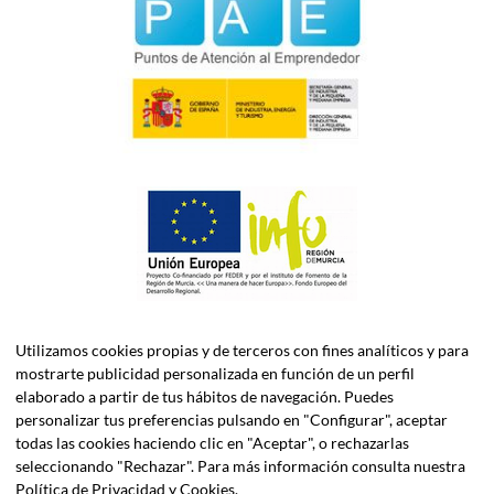
Utilizamos cookies propias y de terceros con fines analíticos y para
mostrarte publicidad personalizada en función de un perfil
elaborado a partir de tus hábitos de navegación. Puedes
personalizar tus preferencias pulsando en "Configurar", aceptar
todas las cookies haciendo clic en "Aceptar", o rechazarlas
seleccionando "Rechazar". Para más información consulta nuestra
ASELEC CONSULTORES, S.L.P. es una firma especializada en
Política de Privacidad y Cookies
.
Asesoría Fiscal, Contable, Laboral y Jurídica, así como