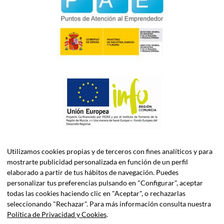
Utilizamos cookies propias y de terceros con fines analíticos y para
mostrarte publicidad personalizada en función de un perfil
elaborado a partir de tus hábitos de navegación. Puedes
personalizar tus preferencias pulsando en "Configurar", aceptar
todas las cookies haciendo clic en "Aceptar", o rechazarlas
ASELEC CONSULTORES, S.L.P. es una firma especializada en
seleccionando "Rechazar". Para más información consulta nuestra
Asesoría Fiscal, Contable, Laboral y Jurídica, así como
Política de Privacidad y Cookies
.
Consultoría de Empresas en Dirección Financiera.