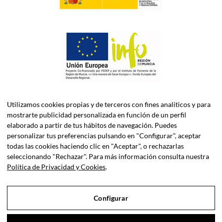
Utilizamos cookies propias y de terceros con fines analíticos y para
mostrarte publicidad personalizada en función de un perfil
elaborado a partir de tus hábitos de navegación. Puedes
personalizar tus preferencias pulsando en "Configurar", aceptar
todas las cookies haciendo clic en "Aceptar", o rechazarlas
ASELEC CONSULTORES, S.L.P. es una firma especializada en
seleccionando "Rechazar". Para más información consulta nuestra
Asesoría Fiscal, Contable, Laboral y Jurídica, así como
Política de Privacidad y Cookies
.
Consultoría de Empresas en Dirección Financiera.
Configurar
Sociedad Profesional Inscrita en el Registro de Sociedades
Profesionales del Iltre. Colegio de Economistas de Murcia y el