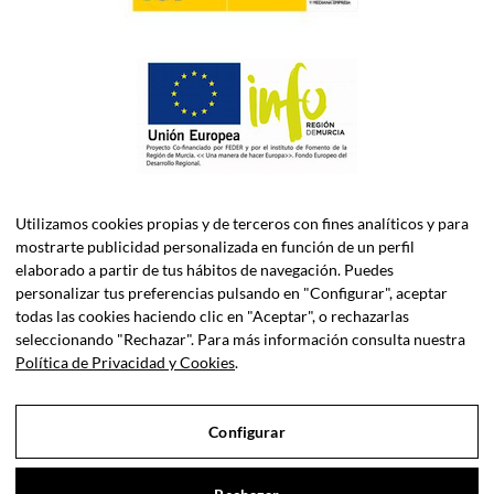
Utilizamos cookies propias y de terceros con fines analíticos y para
mostrarte publicidad personalizada en función de un perfil
elaborado a partir de tus hábitos de navegación. Puedes
personalizar tus preferencias pulsando en "Configurar", aceptar
todas las cookies haciendo clic en "Aceptar", o rechazarlas
ASELEC CONSULTORES, S.L.P. es una firma especializada en
seleccionando "Rechazar". Para más información consulta nuestra
Asesoría Fiscal, Contable, Laboral y Jurídica, así como
Política de Privacidad y Cookies
.
Consultoría de Empresas en Dirección Financiera.
Configurar
Sociedad Profesional Inscrita en el Registro de Sociedades
Profesionales del Iltre. Colegio de Economistas de Murcia y el
Iltre. Colegio de Abogados de Murcia.