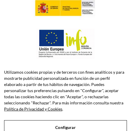
Utilizamos cookies propias y de terceros con fines analíticos y para
mostrarte publicidad personalizada en función de un perfil
elaborado a partir de tus hábitos de navegación. Puedes
personalizar tus preferencias pulsando en "Configurar", aceptar
todas las cookies haciendo clic en "Aceptar", o rechazarlas
seleccionando "Rechazar". Para más información consulta nuestra
ASELEC CONSULTORES, S.L.P. es una firma especializada en
Política de Privacidad y Cookies
.
Asesoría Fiscal, Contable, Laboral y Jurídica, así como
Consultoría de Empresas en Dirección Financiera.
Configurar
Sociedad Profesional Inscrita en el Registro de Sociedades