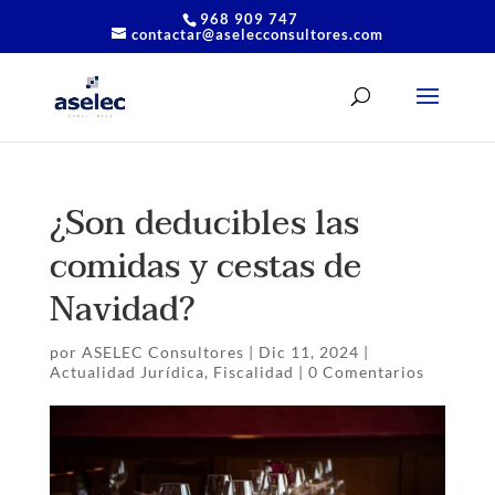
968 909 747
contactar@aselecconsultores.com
¿Son deducibles las
comidas y cestas de
Navidad?
por
ASELEC Consultores
|
Dic 11, 2024
|
Actualidad Jurídica
,
Fiscalidad
|
0 Comentarios